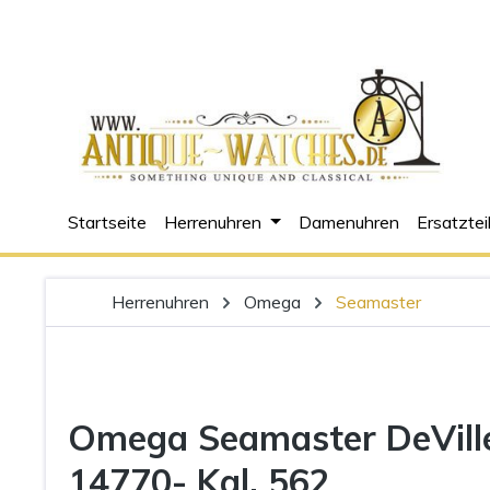
m Hauptinhalt springen
Zur Suche springen
Zur Hauptnavigation springen
Startseite
Herrenuhren
Damenuhren
Ersatztei
Herrenuhren
Omega
Seamaster
Omega Seamaster DeVille
14770- Kal. 562